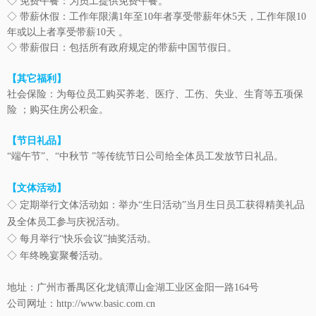
◇
免费午餐：为员工提供免费午餐。
◇
带薪休假：工作年限满1年至10年者享受带薪年休5天，工作年限10
年或以上者享受带薪10天 。
◇
带薪假日：包括所有政府规定的带薪中国节假日。
【其它福利】
社会保险：为每位员工购买养老、医疗、工伤、失业、生育等五项保
险 ；购买
住房公积金。
【节日礼品】
“端午节”、“中秋节 ”等传统节日公司给全体员工发放节日礼品。
【文体活动】
◇ 定期举行文体活动如：举办“生日活动”当月生日员工获得精美礼品
及全体员工参与庆祝活动。
◇ 每月举行“快乐会议”抽奖活动。
◇ 年终晚宴聚餐活动。
地址：广州市番禺区化龙镇潭山金湖工业区金阳一路164号
公司网址：http://www.basic.com.cn